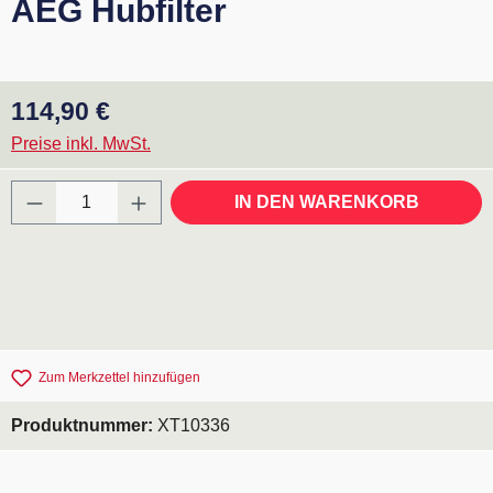
AEG Hubfilter
Regulärer Preis:
114,90 €
Preise inkl. MwSt.
Produkt Anzahl: Gib den gewünschten Wert ei
IN DEN WARENKORB
Zum Merkzettel hinzufügen
Produktnummer:
XT10336