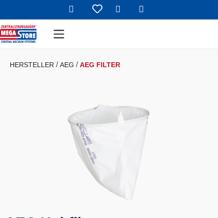
Warenkorb enthält 
Zum Hauptinhalt springen
HERSTELLER
AEG
AEG FILTER
Bildergalerie überspringen