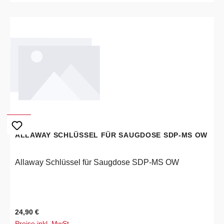
ALLAWAY SCHLÜSSEL FÜR SAUGDOSE SDP-MS OW
Allaway Schlüssel für Saugdose SDP-MS OW
Regulärer Preis:
24,90 €
Preise inkl. MwSt.