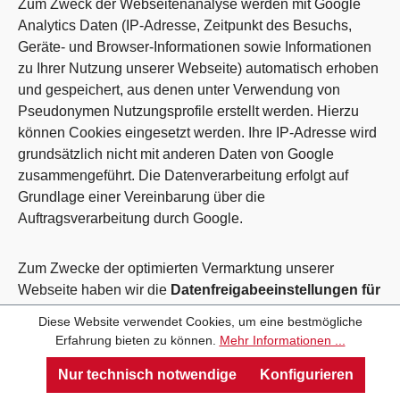
Zum Zweck der Webseitenanalyse werden mit Google
Analytics Daten (IP-Adresse, Zeitpunkt des Besuchs,
Geräte- und Browser-Informationen sowie Informationen
zu Ihrer Nutzung unserer Webseite) automatisch erhoben
und gespeichert, aus denen unter Verwendung von
Pseudonymen Nutzungsprofile erstellt werden. Hierzu
können Cookies eingesetzt werden. Ihre IP-Adresse wird
grundsätzlich nicht mit anderen Daten von Google
zusammengeführt. Die Datenverarbeitung erfolgt auf
Grundlage einer Vereinbarung über die
Auftragsverarbeitung durch Google.
Zum Zwecke der optimierten Vermarktung unserer
Webseite haben wir die
Datenfreigabeeinstellungen für
"Google-Produkte und -Dienste"
aktiviert. So kann
Diese Website verwendet Cookies, um eine bestmögliche
Google auf die von Google Analytics erhobenen und
Erfahrung bieten zu können.
Mehr Informationen ...
verarbeiteten Daten zugreifen und anschließend zur
Nur technisch notwendige
Konfigurieren
Verbesserung der Google-Dienste verwenden. Die
Datenfreigabe an Google im Rahmen dieser