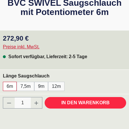
BVC SWIVEL Saugschlauch
mit Potentiometer 6m
Regulärer Preis:
272,90 €
Preise inkl. MwSt.
Sofort verfügbar, Lieferzeit: 2-5 Tage
auswählen
Länge Saugschlauch
6m
7,5m
9m
12m
Produkt Anzahl: Gib den gewünschten Wert ei
IN DEN WARENKORB