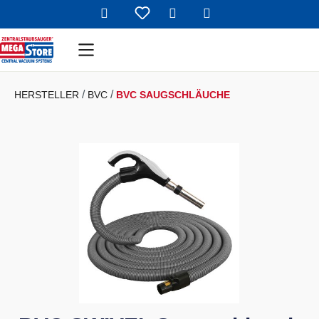
Warenkorb enthält 
Zum Hauptinhalt springen
HERSTELLER
BVC
BVC SAUGSCHLÄUCHE
Bildergalerie überspringen