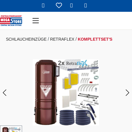
Warenkorb enthält 
Zum Hauptinhalt springen
SCHLAUCHEINZÜGE
RETRAFLEX
KOMPLETTSET'S
Bildergalerie überspringen