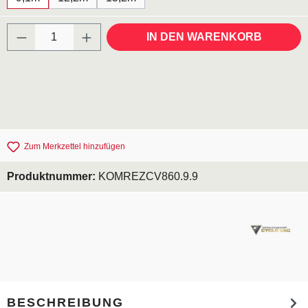
Produkt Anzahl: Gib den gewünschten Wert ei
IN DEN WARENKORB
Zum Merkzettel hinzufügen
Produktnummer:
KOMREZCV860.9.9
BESCHREIBUNG