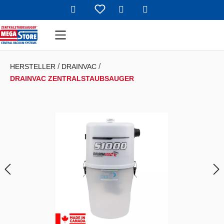
Warenkorb enthält 
Zum Hauptinhalt springen
HERSTELLER
DRAINVAC
DRAINVAC ZENTRALSTAUBSAUGER
Bildergalerie überspringen