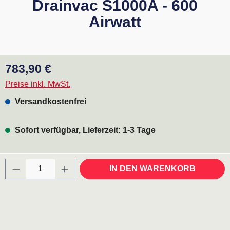
Drainvac S1000A - 600
Airwatt
Regulärer Preis:
783,90 €
Preise inkl. MwSt.
Versandkostenfrei
Sofort verfügbar, Lieferzeit: 1-3 Tage
Produkt Anzahl: Gib den gewünschten Wert ei
IN DEN WARENKORB