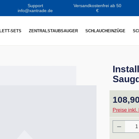
Support
Versandkostenfrei ab 50
info@xantrade.de
€
LETT-SETS
ZENTRALSTAUBSAUGER
SCHLAUCHEINZÜGE
SC
Instal
Saug
Regulärer P
108,90
Preise inkl.
Produkt