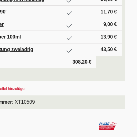
90°
11,70 €
er
9,00 €
er 100ml
13,90 €
itung zweiadrig
43,50 €
308,20 €
ttel hinzufügen
ummer:
XT10509