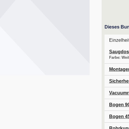
Dieses Bund
Einzelhei
Saugdo
Farbe:
Wei
Montage
Sicherhe
Vacuumr
Bogen 9
Bogen 4
Rohrkupp