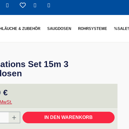
Warenkorb enthält 0 Positionen. De
HLÄUCHE & ZUBEHÖR
SAUGDOSEN
ROHRSYSTEME
%SALE
lations Set 15m 3
dosen
reis:
 €
 MwSt.
 Anzahl: Gib den gewünschten Wert ein ode
IN DEN WARENKORB