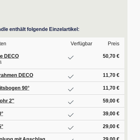
le enthält folgende Einzelartikel:
ten
Verfügbar
Preis
se DECO
50,70 €
ß
rahmen DECO
11,70 €
itsbogen 90°
11,70 €
ohr 2"
59,00 €
0°
39,00 €
5°
29,00 €
lung mit Anschlag
29,00 €