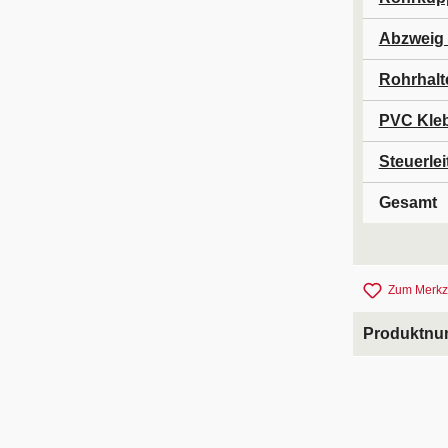
Abzweig 
Rohrhalt
PVC Kleb
Steuerle
Gesamt
Zum Merkze
Produktn