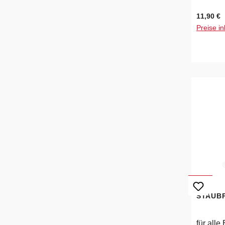
abnehm
Regulärer
11,90 €
Preise in
STAUB
für all