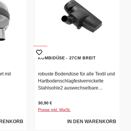
KOMBIDÜSE - 27CM BREIT
rt mit
robuste Bodendüse für alle Textil und
Hartbodenschlagfestvernickelte
Stahlsohle2 auswechselbare
Fadenheberperfekt Faseraufnahme
vom Teppichböden, dank großer
Regulärer Preis:
30,90 €
FadenheberDrehkippgelenk270mm
Preise inkl. MwSt.
Arbeitsbreitefür 32mm Saugrohre
ARENKORB
IN DEN WARENKORB