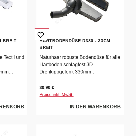
 BREIT
HARTBODENDÜSE D330 - 33CM
BREIT
e Textil und
Naturhaar robuste Bodendüse für alle
Hartboden schlagfest 3D
60mm
Drehkippgelenk 330mm
Arbeitsbreite für 32mm Saugrohre
Regulärer Preis:
30,90 €
chwarz
Preise inkl. MwSt.
ARENKORB
IN DEN WARENKORB