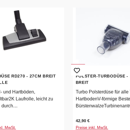
ÜSE RD270 - 27CM BREIT
POLSTER-TURBODÜSE -
LLE
BREIT
il- und Hartböden,
Turbo Polsterdüse für alle 
bar2K Laufrolle, leicht zu
HartbodenV-förmige Best
n durch
BürstenwalzeTurbinenantr
ussknebelleistungsoptimierte
pbares Gehäuse zur einfa
le mit 2
Reinigungschwenkbarer
 Preis:
Regulärer Preis:
42,90 €
bernGehäuse Kunststoff -
Saugmund160mm Arbeitsbr
kl. MwSt.
Preise inkl. MwSt.