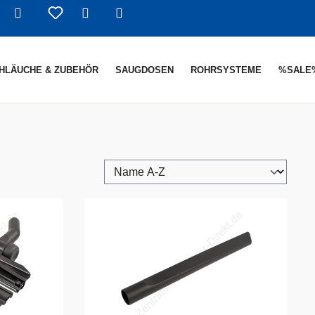
Warenkorb enthält 0 Positionen. De
HLÄUCHE & ZUBEHÖR
SAUGDOSEN
ROHRSYSTEME
%SALE