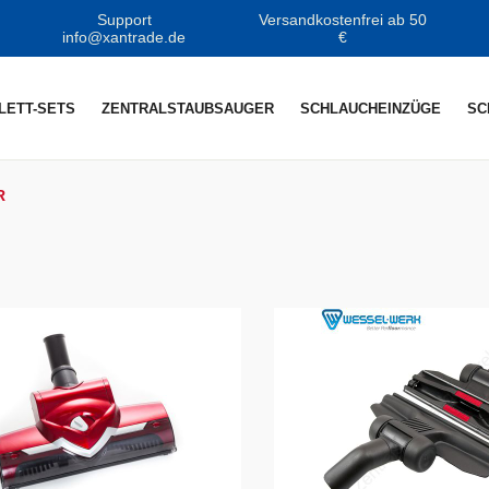
Support
Versandkostenfrei ab 50
info@xantrade.de
€
LETT-SETS
ZENTRALSTAUBSAUGER
SCHLAUCHEINZÜGE
SC
R