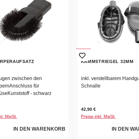
ÖRPERAUFSATZ
KAMMSTRIEGEL 32MM
ugen zwischen den
inkl. verstellbarem Handgu
ernAnschluss für
Schnalle
seKunststoff - schwarz
 Preis:
Regulärer Preis:
42,90 €
kl. MwSt.
Preise inkl. MwSt.
IN DEN WARENKORB
IN DEN W