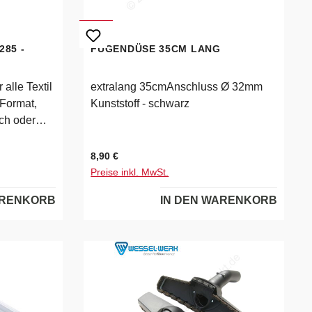
85 -
FUGENDÜSE 35CM LANG
alle Textil
extralang 35cmAnschluss Ø 32mm
Format,
Kunststoff - schwarz
ch oder
Regulärer Preis:
8,90 €
dank 2K
Preise inkl. MwSt.
mierte
ARENKORB
IN DEN WARENKORB
aufnahme
großer
enk285mm
ugrohre