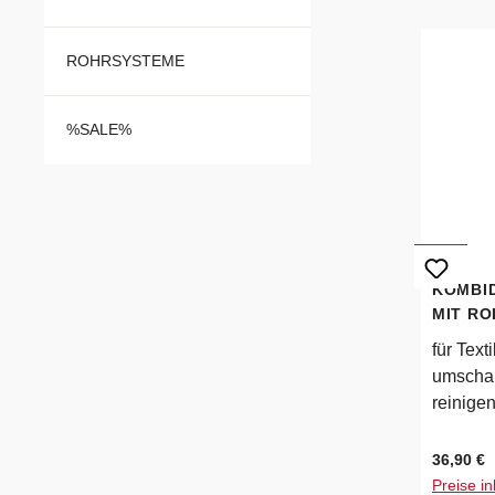
ROHRSYSTEME
%SALE%
KOMBID
MIT RO
für Text
umschalt
reinige
Verschl
Gleitsoh
Regulärer
36,90 €
Fadenhe
Preise in