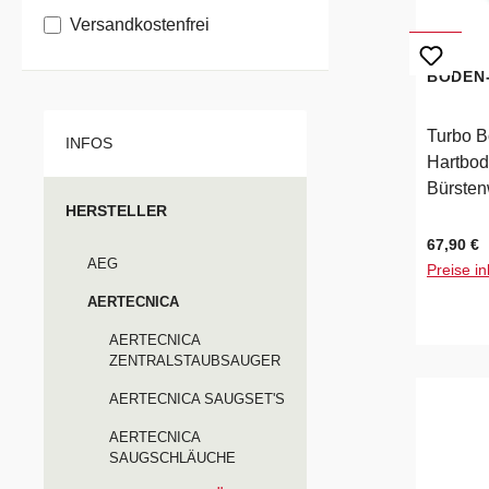
Filter hinzufügen: Versandkostenfrei
Versandkostenfrei
BODEN-
Turbo B
INFOS
Hartbod
Bürsten
HERSTELLER
Scheibe
Bürstwi
Regulärer
67,90 €
AEG
Laufro
Preise in
Arbeits
AERTECNICA
AERTECNICA
ZENTRALSTAUBSAUGER
AERTECNICA SAUGSET'S
AERTECNICA
SAUGSCHLÄUCHE