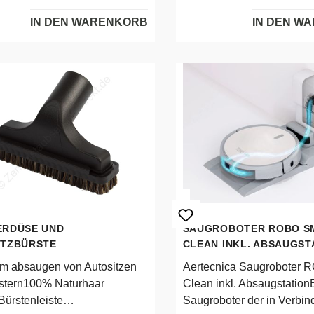
z270mm breitPP
32mm Saugrohre
IN DEN WARENKORB
IN DEN W
streifenauswechselbarer
satzDreh- und
kippgelenkAnschluss Ø
de in Germany
ERDÜSE UND
SAUGROBOTER ROBO S
ITZBÜRSTE
CLEAN INKL. ABSAUGST
um absaugen von Autositzen
Aertecnica Saugroboter 
stern100% Naturhaar
Clean inkl. Absaugstation
ürstenleiste
Saugroboter der in Verbin