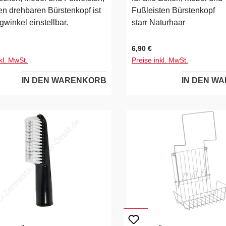
Anschluss an
en drehbaren Bürstenkopf ist
Fußleisten Bürstenkopf
Zentralstaubsaugersystem
winkel einstellbar.
starr Naturhaar
onWall following / Gyro-
MappingBetriebssysteme 
 Preis:
Regulärer Preis:
6,90 €
AndroidSprachsteuerung
kl. MwSt.
Preise inkl. MwSt.
Alexa, Google-AssistentWi
Konnektivität✓Aufladen u
IN DEN WARENKORB
IN DEN W
automatisches Fortsetzen
Saugvorgangs✓Smart-
Reinigungsprogramm✓Ve
/ BarrierenDurch Auslegu
Magnetbändern
möglichStaubsauger/Bür
Wisch-Funktion✓Integriert
Wassertank✓Motorleistu
eistung1800PaGeräusch<
65dbAkkulaufzeitca.
70minFlächenleistungca.
60m²Sensoren zur