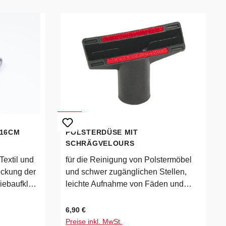
 16CM
POLSTERDÜSE MIT
SCHRÄGVELOURS
Textil und
für die Reinigung von Polstermöbel
eckung der
und schwer zugänglichen Stellen,
iebaufklap
leichte Aufnahme von Fäden und
chen
Fusseln durch Schrägvelours
Regulärer Preis:
6,90 €
eitefür
Preise inkl. MwSt.