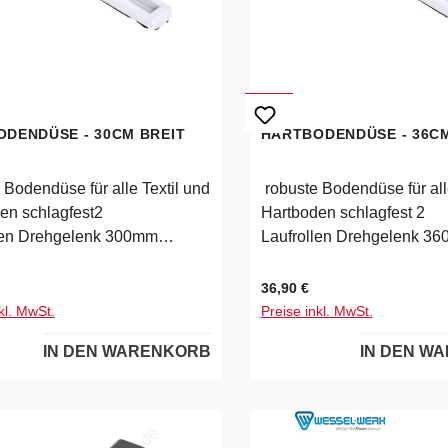
DENDÜSE - 30CM BREIT
HARTBODENDÜSE - 36CM
 Bodendüse für alle Textil und
robuste Bodendüse für all
en schlagfest2
Hartboden schlagfest 2
len Drehgelenk 300mm
Laufrollen Drehgelenk 3
breite für 32mm
Arbeitsbreite für 32mm
reFarbe je nach
SaugrohreFarbe je nach
 Preis:
Regulärer Preis:
36,90 €
arkeit weiß oder schwarz
Verfügbarkeit weiß oder s
kl. MwSt.
Preise inkl. MwSt.
IN DEN WARENKORB
IN DEN W