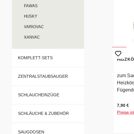
FAWAS
HUSKY
VARIOVAC
XANVAC
KOMPLETT-SETS
HEIZK
zum Sa
ZENTRALSTAUBSAUGER
Heizkörp
Fügendü
SCHLAUCHEINZÜGE
Regulärer
7,90 €
Preise in
SCHLÄUCHE & ZUBEHÖR
SAUGDOSEN