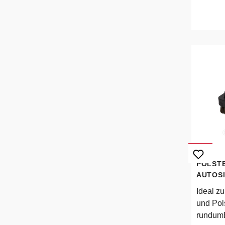
schwar
Bürsten
Filzein
Doppel
32mmMa
POLST
AUTOS
Ideal z
und Pol
rundumB