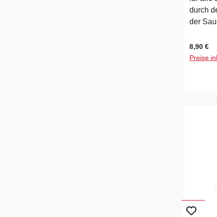
durch d
der Saug
Regulärer
8,90 €
Preise in