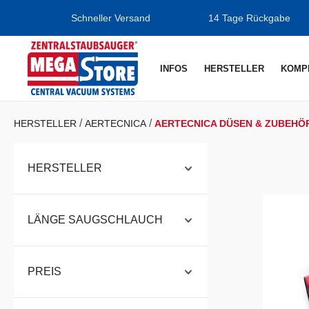
m Hauptinhalt springen
Zur Suche springen
Zur Hauptnavigation springen
Schneller Versand
14 Tage Rückgabe
INFOS
HERSTELLER
KOMP
HERSTELLER
AERTECNICA
AERTECNICA DÜSEN & ZUBEHÖ
HERSTELLER
LÄNGE SAUGSCHLAUCH
PREIS