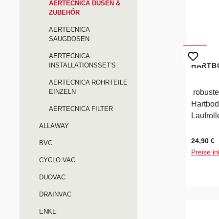
AERTECNICA DÜSEN &
ZUBEHÖR
AERTECNICA
SAUGDOSEN
AERTECNICA
INSTALLATIONSSET'S
HARTBO
AERTECNICA ROHRTEILE
EINZELN
robuste
Hartbod
AERTECNICA FILTER
Laufrol
ALLAWAY
Arbeits
Saugroh
Regulärer
24,90 €
BVC
Verfügb
Preise in
CYCLO VAC
DUOVAC
DRAINVAC
ENKE