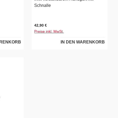
Schnalle
KI/Navigati
AppiOS -
Regulärer Preis:
42,90 €
Amazon,
Preise inkl. MwSt.
-Fi-
nd
ARENKORB
IN DEN WARENKORB
 des
rbotszonen
ng von
sten✓Nass-
er
ng28WSaugl