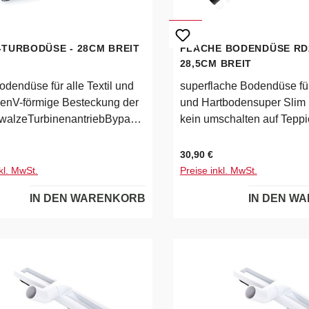
TURBODÜSE - 28CM BREIT
FLACHE BODENDÜSE RD2
28,5CM BREIT
odendüse für alle Textil und
superflache Bodendüse für 
enV-förmige Besteckung der
und Hartbodensuper Slim 
walzeTurbinenantriebBypass-
kein umschalten auf Teppi
r zur Veränderung der
Hartboden notwendig4
rkung4
Laufrollenoptimale
 Preis:
Regulärer Preis:
30,90 €
llenDrehkippgelenk270mm
Glattbodeneigenschaften 
kl. MwSt.
Preise inkl. MwSt.
breitefür 32mm Saugrohre
DichtlippenStrömungsopti
IN DEN WARENKORB
IN DEN W
Luftführungperfekt Faser
vom Teppichböden, dank 
FadenheberDrehkippgel
Arbeitsbreitefür 32mm Sa