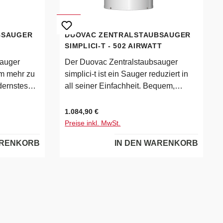
BSAUGER
DUOVAC ZENTRALSTAUBSAUGER
SIMPLICI-T - 502 AIRWATT
sauger
Der Duovac Zentralstaubsauger
um mehr zu
simplici-t ist ein Sauger reduziert in
dernstes
all seiner Einfachheit. Bequem,
praktisch, kompakt und leise. Ein
. Der
kleines Wunder das mit einem
Regulärer Preis:
1.084,90 €
stung und
Einweg-Filterbeutel funktioniert. Das
Preise inkl. MwSt.
kten und
zentrale Vakuumsystem simplici-t ist
ARENKORB
IN DEN WARENKORB
für kleinere Häuser,
geniales
Eigentumswohnungen und
Wohnungen konzipiert. Sein
ten Modell
kompaktes Design ermöglicht es,
ng580
Ihnen dieses Gerät auf kleinem Raum
0 A
zu installieren und bietet ein
690 Watt
hocheffizientes