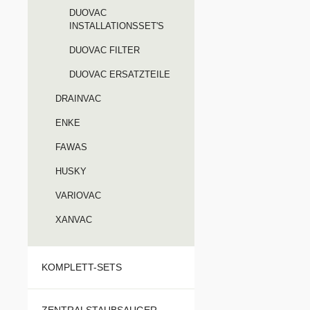
antibakt
DUOVAC
Feinfilt
INSTALLATIONSSET'S
Maschi
DUOVAC FILTER
Optional
Filterb
DUOVAC ERSATZTEILE
Duovac 
DRAINVAC
max.Str
max.Le
ENKE
max.Unt
FAWAS
kPaLuf
m max.F
HUSKY
Filtert
VARIOVAC
SILPUR
LiterGe
XANVAC
B x T)76
cmLiefe
KOMPLETT-SETS
Gerätea
challdäm
ZENTRALSTAUBSAUGER