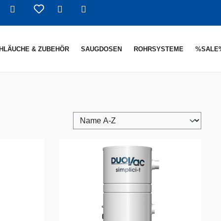
Warenkorb enthält 0 Positionen. De
HLÄUCHE & ZUBEHÖR
SAUGDOSEN
ROHRSYSTEME
%SALE