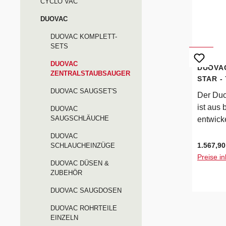
CYCLO VAC
und mas
Sauberk
DUOVAC
Niveau.
DUOVAC KOMPLETT-
Duovac 
SETS
Airwatt
DUOVAC
max.Le
DUOVA
ZENTRALSTAUBSAUGER
max. (2
STAR -
Serie)U
DUOVAC SAUGSET'S
Der Duo
kPaLuf
ist aus
DUOVAC
m je Nu
SAUGSCHLÄUCHE
entwicke
Filtert
eine sic
DUOVAC
SILPUR
den bes
Regulärer
1.567,90
SCHLAUCHEINZÜGE
LiterGe
Der Star
Preise in
DUOVAC DÜSEN &
x T)78 x
überras
ZUBEHÖR
cmLiefe
leistung
Gerätea
DUOVAC SAUGDOSEN
Dank ho
challdäm
Zyklona
DUOVAC ROHRTEILE
permanen
EINZELN