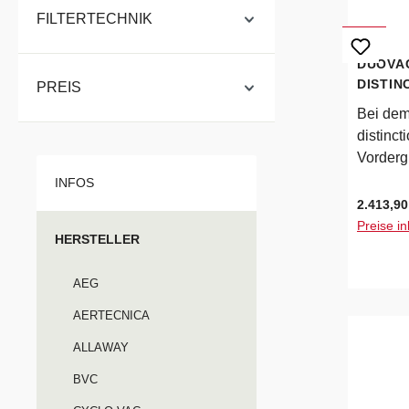
FILTERTECHNIK
DUOVA
DISTIN
PREIS
Bei dem
distinct
Vordergr
zwei Mo
INFOS
stärkst
Regulärer
2.413,90
Markt zu
Preise in
HERSTELLER
Chance.
Motoren
AEG
ist dies
Nutzer 
AERTECNICA
haben. 
ALLAWAY
Filterte
Zyklona
BVC
Feinfilt