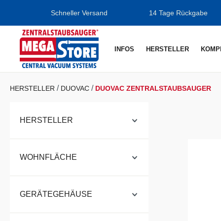
m Hauptinhalt springen
Zur Suche springen
Zur Hauptnavigation springen
Schneller Versand
14 Tage Rückgabe
INFOS
HERSTELLER
KOMP
HERSTELLER
DUOVAC
DUOVAC ZENTRALSTAUBSAUGER
HERSTELLER
WOHNFLÄCHE
GERÄTEGEHÄUSE