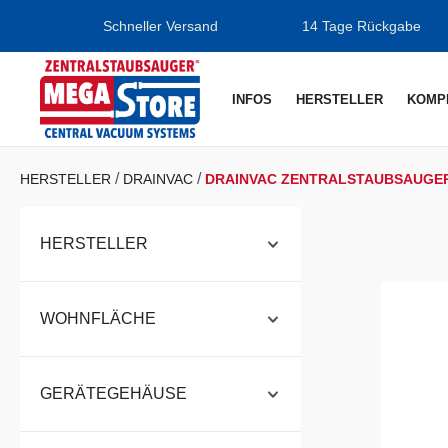
m Hauptinhalt springen
Zur Suche springen
Zur Hauptnavigation springen
Schneller Versand
14 Tage Rückgabe
INFOS
HERSTELLER
KOMP
HERSTELLER
DRAINVAC
DRAINVAC ZENTRALSTAUBSAUGE
HERSTELLER
WOHNFLÄCHE
GERÄTEGEHÄUSE