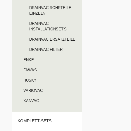
cmLiefe
DRAINVAC ROHRTEILE
Drainva
EINZELN
2A/600F
DRAINVAC
Geräte
INSTALLATIONSET'S
DRAINVAC ERSATZTEILE
DRAINVAC FILTER
ENKE
FAWAS
HUSKY
VARIOVAC
XANVAC
KOMPLETT-SETS