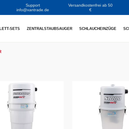
Support
Versandkostenfrei ab 50
info@xantrade.de
€
LETT-SETS
ZENTRALSTAUBSAUGER
SCHLAUCHEINZÜGE
SC
R