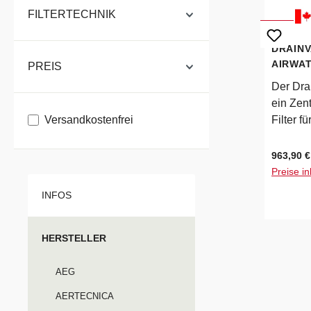
FILTERTECHNIK
DRAINV
AIRWA
PREIS
Der Dra
ein Zen
Filter hinzufügen: Versandkostenfrei
Versandkostenfrei
Filter f
Mehrfam
Behälter
Regulärer
963,90 €
Fassung
Preise in
hochwer
INFOS
Materia
leistun
Zentral
HERSTELLER
folgend
SilverC
AEG
optional
AERTECNICA
Filterbe