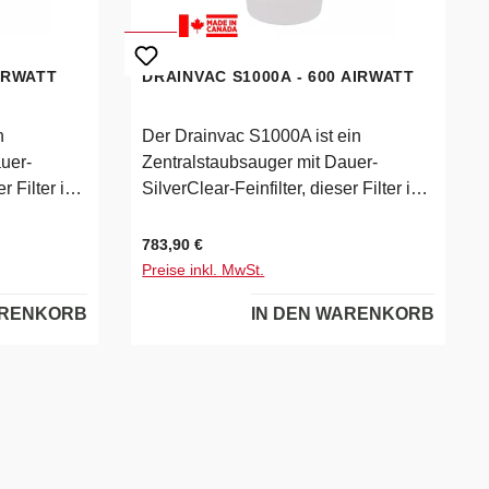
AIRWATT
DRAINVAC S1000A - 600 AIRWATT
n
Der Drainvac S1000A ist ein
uer-
Zentralstaubsauger mit Dauer-
r Filter ist
SilverClear-Feinfilter, dieser Filter ist
schbar,
in der Waschmaschine waschbar,
ine
somit entstehen für Sie keine
Regulärer Preis:
783,90 €
schalter S
Folgekosten.Thermoschutzschalter S
Preise inkl. MwSt.
ilverClear Feinfilter
ARENKORB
IN DEN WARENKORB
nal Filter
waschbar Filterbeutel optional Filter
mpfer im
in HEPA Qualität Schalldämpfer im
echnische
Lieferumfang enthalten Technische
tung1495W
DatenModell:
 50-60
S1000ALeistung1610W
watt500Unt
max.Spannung220-240V / 50-60
HzStromaufnahme7AAirwatt600Unte