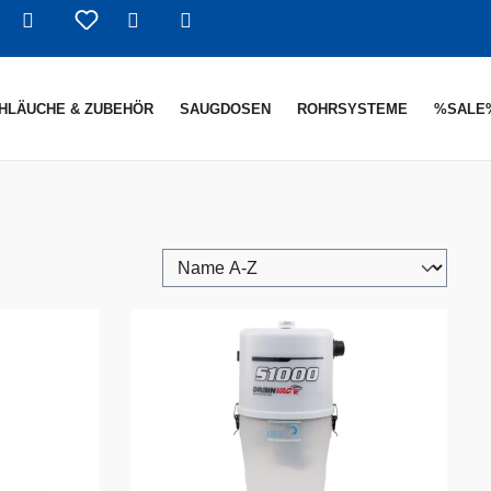
Warenkorb enthält 0 Positionen. De
HLÄUCHE & ZUBEHÖR
SAUGDOSEN
ROHRSYSTEME
%SALE