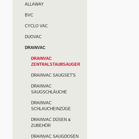
DUO-FIB
ALLAWAY
Papier 
BVC
des Filt
CYCLO VAC
Mikron!
Qualitä
DUOVAC
Preis e
DRAINVAC
Modell 
2A/600:
DRAINVAC
max.Sp
ZENTRALSTAUBSAUGER
HZStro
DRAINVAC SAUGSET'S
rdruck3
kPaSau
DRAINVAC
SAUGSCHLÄUCHE
m³/hSta
LiterRo
DRAINVAC
5 mFilt
SCHLAUCHEINZÜGE
SilverC
DRAINVAC DÜSEN &
DUO-FI
ZUBEHÖR
kgAbme
DRAINVAC SAUGDOSEN
cmDurc